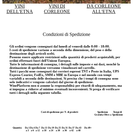
VINI
VINI DI
DA CORLEONE
DELL'ETNA
CORLEONE
ALL'ETNA
Condizioni di Spedizione
Gli ordini vengono consegnati dal lunedì al venerdì dalle 8:00 - 18:00.
I costi di spedizione variano a seconda della dimensione, del peso e della
destinazione degli articoli scelti.
Possono essere applicate restrizioni sulla quantità di prodotti acquistabili, per
ordini effettuati fuori dell′Unione Europea.
Tutte le informazioni di consegna, i dettagli sulle imposte e sui dazi, nonchè la
destinazione di spedizione verranno visualizzati nel carrello.
Tutti i pacchi sono consegnati dai corrieri espressi TNT e Poste in Italia, UPS
Express Courier, FedEx, SMM e MBE in Europa e nel mondo con tempi
variabili a seconda delle destinazioni. Si precisa che i tempi di consegna sono
solo indicativi e vengono calcolati dal giorno di spedizione.
WinePlatform non si assume la responsabilità per ritardi di sdoganamento, ma
si impegna a ridurre al minimo eventuali inconvenienti. Si prega di verificare
tutti i dettagli nella seguente tabella.
Costi di spedizione per N. di prodotti
Spedizione
Tempi di
Gratuita Oltre a
Spedizione
Quantità
Da 1
Da 4
Da 7
Da 13
Da 19
Da 25
Da 31
Da 37
Da 43
Da 49+
a 3
a 6
a 12
a 18
a 24
a 30
a 36
a 42
a 48