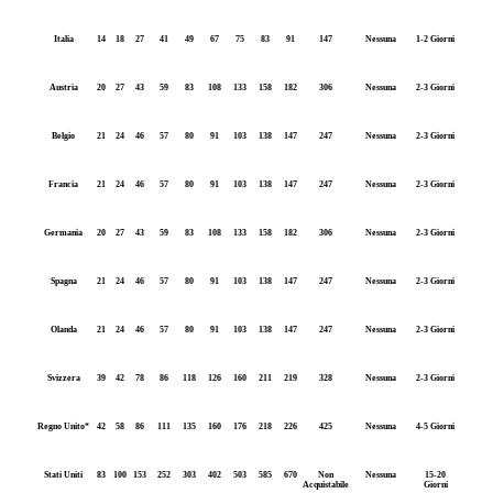
Italia
14
18
27
41
49
67
75
83
91
147
Nessuna
1-2 Giorni
Austria
20
27
43
59
83
108
133
158
182
306
Nessuna
2-3 Giorni
Belgio
21
24
46
57
80
91
103
138
147
247
Nessuna
2-3 Giorni
Francia
21
24
46
57
80
91
103
138
147
247
Nessuna
2-3 Giorni
Germania
20
27
43
59
83
108
133
158
182
306
Nessuna
2-3 Giorni
Spagna
21
24
46
57
80
91
103
138
147
247
Nessuna
2-3 Giorni
Olanda
21
24
46
57
80
91
103
138
147
247
Nessuna
2-3 Giorni
Svizzera
39
42
78
86
118
126
160
211
219
328
Nessuna
2-3 Giorni
Regno Unito*
42
58
86
111
135
160
176
218
226
425
Nessuna
4-5 Giorni
Stati Uniti
83
100
153
252
303
402
503
585
670
Non
Nessuna
15-20
Acquistabile
Giorni