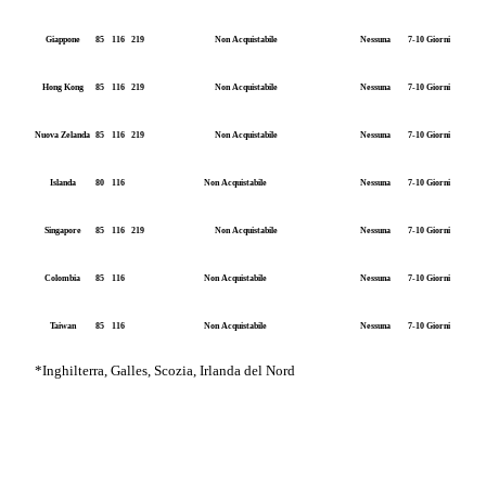
Giappone
85
116
219
Non Acquistabile
Nessuna
7-10 Giorni
Hong Kong
85
116
219
Non Acquistabile
Nessuna
7-10 Giorni
Nuova Zelanda
85
116
219
Non Acquistabile
Nessuna
7-10 Giorni
Islanda
80
116
Non Acquistabile
Nessuna
7-10 Giorni
Singapore
85
116
219
Non Acquistabile
Nessuna
7-10 Giorni
Colombia
85
116
Non Acquistabile
Nessuna
7-10 Giorni
Taiwan
85
116
Non Acquistabile
Nessuna
7-10 Giorni
*Inghilterra, Galles, Scozia, Irlanda del Nord