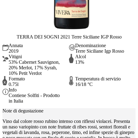
TERRA DEI SOGNI 2021 Terre Siciliane IGP Rosso
Annata
Denominazione
2019
Terre Siciliane Igp Rosso
Vitigni
Alcol
53% Cabernet Sauvignon,
13%
20% Merlot, 17% Syrah,
10% Petit Verdot
Formato
Temperatura di servizio
0.75l
16/18 °C
Info
Contiene Solfiti - Prodotto
in Italia
Note di degustazione
Vino dal colore rosso rubino intenso con riflessi violacei. Presenta
un naso variopinto con note fruttate di ribes rossi, sentori floreali e
vegetali di lavanda, rosa, peperone, timo, ed infine spezie di ginepro
e noce moscata con un finale di cuoio e vaniglia. In bocca è molto