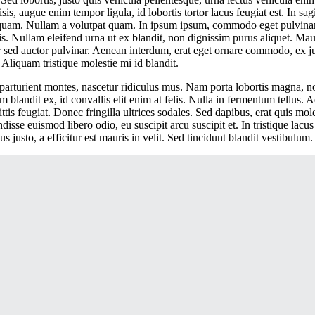
 augue enim tempor ligula, id lobortis tortor lacus feugiat est. In sagi
 quam. Nullam a volutpat quam. In ipsum ipsum, commodo eget pulvina
lis. Nullam eleifend urna ut ex blandit, non dignissim purus aliquet. Maur
r sed auctor pulvinar. Aenean interdum, erat eget ornare commodo, ex just
 Aliquam tristique molestie mi id blandit.
parturient montes, nascetur ridiculus mus. Nam porta lobortis magna, no
m blandit ex, id convallis elit enim at felis. Nulla in fermentum tellus
tis feugiat. Donec fringilla ultrices sodales. Sed dapibus, erat quis mo
sse euismod libero odio, eu suscipit arcu suscipit et. In tristique lacus 
 justo, a efficitur est mauris in velit. Sed tincidunt blandit vestibulum.