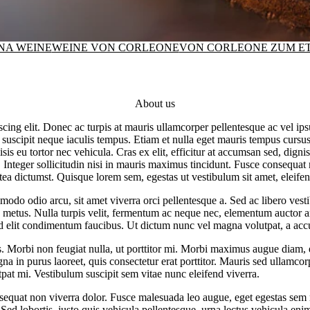
NA WEINE
WEINE VON CORLEONE
VON CORLEONE ZUM E
About us
scing elit. Donec ac turpis at mauris ullamcorper pellentesque ac vel i
suscipit neque iaculis tempus. Etiam et nulla eget mauris tempus cursu
isis eu tortor nec vehicula. Cras ex elit, efficitur at accumsan sed, digni
. Integer sollicitudin nisi in mauris maximus tincidunt. Fusce consequat
latea dictumst. Quisque lorem sem, egestas ut vestibulum sit amet, eleifen
odo odio arcu, sit amet viverra orci pellentesque a. Sed ac libero vest
tus metus. Nulla turpis velit, fermentum ac neque nec, elementum auctor 
 id elit condimentum faucibus. Ut dictum nunc vel magna volutpat, a acc
. Morbi non feugiat nulla, ut porttitor mi. Morbi maximus augue diam,
gna in purus laoreet, quis consectetur erat porttitor. Mauris sed ullamco
utpat mi. Vestibulum suscipit sem vitae nunc eleifend viverra.
nsequat non viverra dolor. Fusce malesuada leo augue, eget egestas sem 
Sed lobortis, justo quis vehicula pellentesque, urna lectus vehicula eni