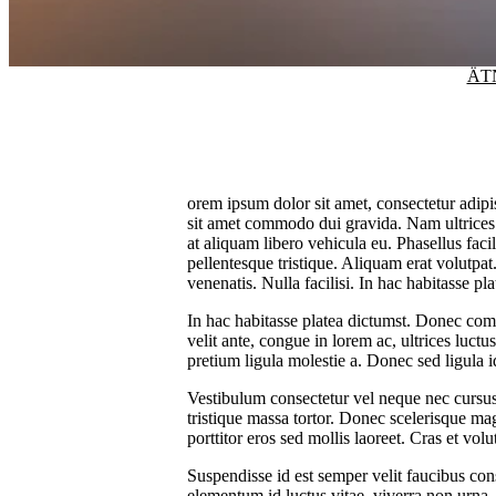
ÄT
orem ipsum dolor sit amet, consectetur adipi
sit amet commodo dui gravida. Nam ultrices 
at aliquam libero vehicula eu. Phasellus facil
pellentesque tristique. Aliquam erat volutpat
venenatis. Nulla facilisi. In hac habitasse p
In hac habitasse platea dictumst. Donec comm
velit ante, congue in lorem ac, ultrices luc
pretium ligula molestie a. Donec sed ligula
Vestibulum consectetur vel neque nec cursus
tristique massa tortor. Donec scelerisque ma
porttitor eros sed mollis laoreet. Cras et vol
Suspendisse id est semper velit faucibus co
elementum id luctus vitae, viverra non urna. 