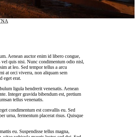
TNA
psum. Aenean auctor enim id libero congue,
s vel quis nisi. Nunc condimentum odio nisl,
ssim at leo. Sed tempor tellus a arcu
 mi at orci viverra, non aliquam sem
d eget erat.
ibulum ligula hendrerit venenatis. Aenean
ante. Integer gravida bibendum est, pretium
umsan tellus venenatis.
 eget condimentum est convallis eu. Sed
rper urna, fermentum placerat risus. Quisque
mattis eu. Suspendisse tellus magna,
m, vitae vehicula mauris lectus sed dui. Sed