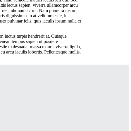
ttis lectus sapien, viverra ullamcorper arcu
r nec, aliquam ac mi. Nam pharetra ipsum
is dignissim sem at velit molestie, in
o pulvinar felis, quis iaculis ipsum nulla et
n luctus turpis hendrerit at. Quisque
. Aenean tempus sapien ut posuere
lestie malesuada, massa mauris viverra ligula,
eu arcu iaculis lobortis. Pellentesque mollis,