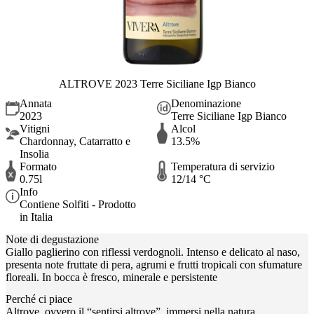
ALTROVE 2023 Terre Siciliane Igp Bianco
Annata
Denominazione
2023
Terre Siciliane Igp Bianco
Vitigni
Alcol
Chardonnay, Catarratto e
13.5%
Insolia
Formato
Temperatura di servizio
0.75l
12/14 °C
Info
Contiene Solfiti - Prodotto
in Italia
Note di degustazione
Giallo paglierino con riflessi verdognoli. Intenso e delicato al naso,
presenta note fruttate di pera, agrumi e frutti tropicali con sfumature
floreali. In bocca è fresco, minerale e persistente
Perché ci piace
Altrove, ovvero il “sentirsi altrove”, immersi nella natura