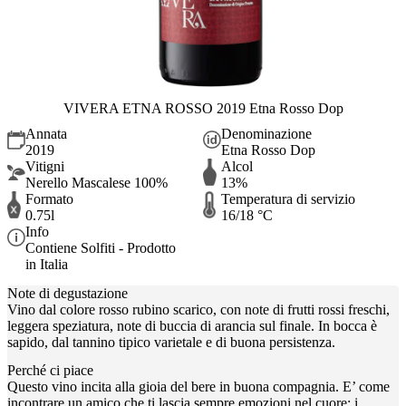
VIVERA ETNA ROSSO 2019 Etna Rosso Dop
Annata
Denominazione
2019
Etna Rosso Dop
Vitigni
Alcol
Nerello Mascalese 100%
13%
Formato
Temperatura di servizio
0.75l
16/18 °C
Info
Contiene Solfiti - Prodotto
in Italia
Note di degustazione
Vino dal colore rosso rubino scarico, con note di frutti rossi freschi,
leggera speziatura, note di buccia di arancia sul finale. In bocca è
sapido, dal tannino tipico varietale e di buona persistenza.
Perché ci piace
Questo vino incita alla gioia del bere in buona compagnia. E’ come
incontrare un amico che ti lascia sempre emozioni nel cuore: i