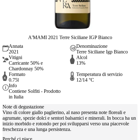
A'MAMI 2021 Terre Siciliane IGP Bianco
Annata
Denominazione
2021
Terre Siciliane Igp Bianco
Vitigni
Alcol
Carricante 50% e
13%
Chardonnay 50%
Formato
Temperatura di servizio
0.75l
12/14 °C
Info
Contiene Solfiti - Prodotto
in Italia
Note di degustazione
Vino di colore giallo paglierino, al naso presenta note floreali e
agrumate, spezie dolci e sentori balsamici e minerali. In bocca ha un
inizio morbido e rotondo per poi svilupparsi verso una piacevole
freschezza e una lunga persistenza.
Perché ci piace